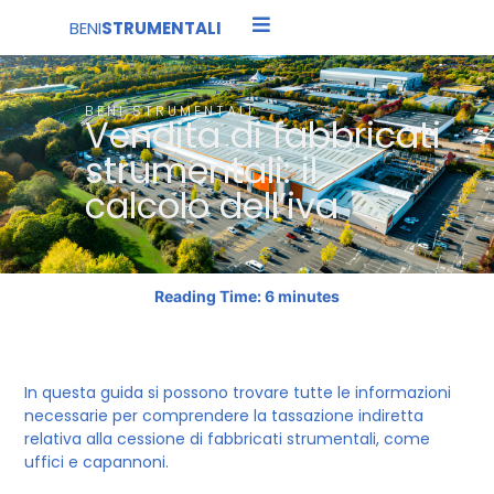
BENI
STRUMENTALI
Beni Strumentali 4.0
Casi Studio
BENI STRUMENTALI
Vendita di fabbricati
strumentali: il
calcolo dell’iva
Reading Time:
6
minutes
In questa guida si possono trovare tutte le informazioni
necessarie per comprendere la tassazione indiretta
relativa alla cessione di fabbricati strumentali, come
uffici e capannoni.