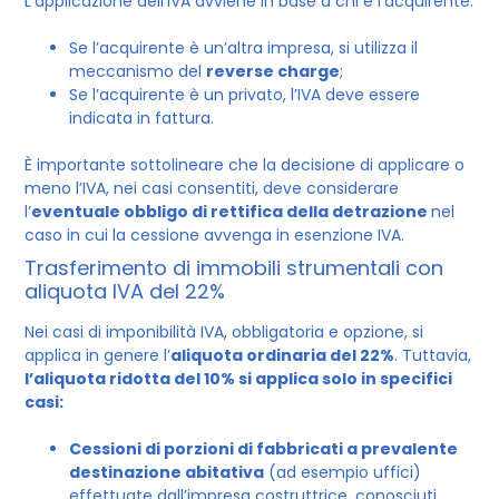
L’applicazione dell’IVA avviene in base a chi è l’acquirente:
Se l’acquirente è un’altra impresa, si utilizza il
meccanismo del
reverse charge
;
Se l’acquirente è un privato, l’IVA deve essere
indicata in fattura.
È importante sottolineare che la decisione di applicare o
meno l’IVA, nei casi consentiti, deve considerare
l’
eventuale obbligo di rettifica della detrazione
nel
caso in cui la cessione avvenga in esenzione IVA.
Trasferimento di immobili strumentali con
aliquota IVA del 22%
Nei casi di imponibilità IVA, obbligatoria e opzione, si
applica in genere l’
aliquota ordinaria del 22%
. Tuttavia,
l’aliquota ridotta del 10% si applica solo in specifici
casi:
Cessioni di porzioni di fabbricati a prevalente
destinazione abitativa
(ad esempio uffici)
effettuate dall’impresa costruttrice, conosciuti