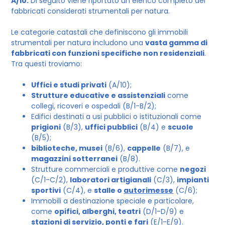
A/10.
Di seguito viene riportato un elenco completo dei
fabbricati considerati strumentali per natura.
Le categorie catastali che definiscono gli immobili
strumentali per natura includono una
vasta gamma di
fabbricati con funzioni specifiche non residenziali
.
Tra questi troviamo:
Uffici e studi privati
(A/10);
Strutture educative e assistenziali
come
collegi, ricoveri e ospedali (B/1-B/2);
Edifici destinati a usi pubblici o istituzionali come
prigioni
(B/3),
uffici pubblici
(B/4) e
scuole
(B/5);
biblioteche, musei
(B/6),
cappelle
(B/7), e
magazzini sotterranei
(B/8).
Strutture commerciali e produttive come
negozi
(C/1-C/2),
laboratori artigianali
(C/3),
impianti
sportivi
(C/4), e
stalle o
autorimesse
(C/6);
Immobili a destinazione speciale e particolare,
come
opifici, alberghi, teatri
(D/1-D/9) e
stazioni di servizio, ponti e fari
(E/1-E/9).