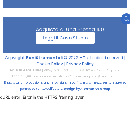
Acquisto di una Pressa 4.0
Leggi il Caso Studio
Copyright
BeniStrumentali
© 2022 – Tutti i diritti riservati |
Cookie Policy
|
Privacy Policy
GOLDEN GROUP SPA
| P.IVA/CF 03383331208 | REA: BO – 514922 | Cap. Soc.
1.000.000,00 interamente versato | PEC
goldengroup.spa@legalmail.it
E’ proibita la riproduzione, anche parziale, in ogni forma o mezzo, senza espresso
permesso scritto dell’autore.
Design by
Alternative Group
cURL error: Error in the HTTP2 framing layer